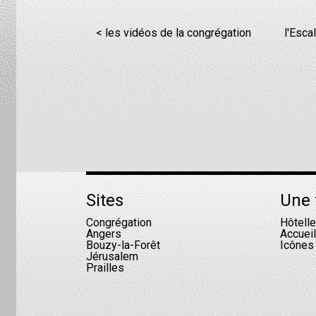
< les vidéos de la congrégation
l'Esca
Sites
Une 
Congrégation
Hôtell
Angers
Accuei
Bouzy-la-Forêt
Icônes
Jérusalem
Prailles